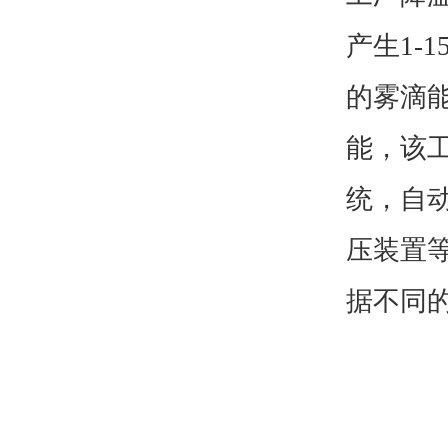
产生1-
的雾滴
能，该
统，自
压装置
据不同