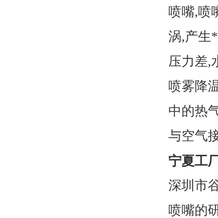
喷嘴
,
喷
涡
,
产生
压力差
,
喷雾降温
中的热
与空气
宁夏工
深圳市
喷嘴的