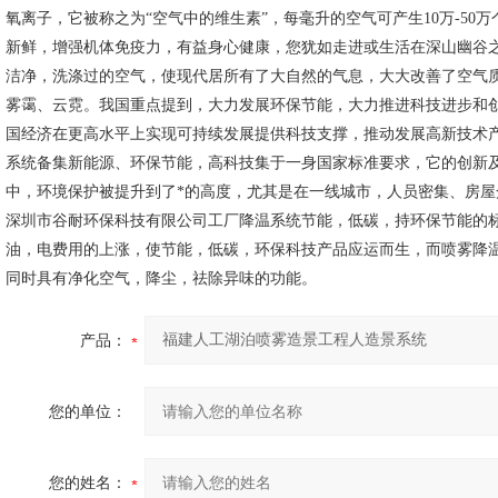
氧离子，它被称之为“空气中的维生素”，每毫升的空气可产生10万-50万个
新鲜，增强机体免疫力，有益身心健康，您犹如走进或生活在深山幽谷
洁净，洗涤过的空气，使现代居所有了大自然的气息，大大改善了空气
雾霭、云霓。
我国重点提到，大力发展环保节能，大力推进科技进步和
国经济在更高水平上实现可持续发展提供科技支撑，推动发展高新技术
系统备集新能源、环保节能，高科技集于一身国家标准要求，它的创新
中，环境保护被提升到了*的高度，
尤其是在一线城市，人员密集、房屋
深圳市
谷耐环保科技
有限公司工厂降温系统节能，低碳，持环保节能的
油，电费用的上涨，使节能，低碳，环保科技产品应运而生，而喷雾降
同时具有净化空气，降尘，祛除异味的功能。
产品：
您的单位：
您的姓名：