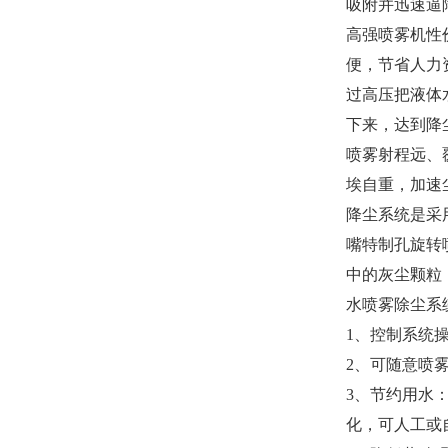
吸附并迅速逼
高强喷雾机性
便，节省人力
过高压把液体
下来，达到降尘
喷雾射程远、
埃自重，加速
降尘系统是采
嘴特制孔旋转
中的灰尘颗粒
水喷雾除尘系
1、
控制系统
2、可随意喷
3、节约用水
化，可人工或