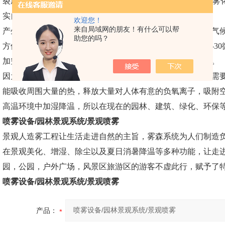
裂成亿万个1-10微米的自然雾分子，其中70%小于4微米，
实自然，雾效等同于自然雾，又比自然雾更健康。
欢迎您！
来自局域网的朋友！有什么可以帮
产生大量的负氧离子，使空气新鲜湿润，同时能改变局部小气候
助您的吗？
方便使用寿命长。特殊设计制造的喷嘴喷出的雾粒直径在10-3
加空气的含氧量，极大地营造和改善人们生存和居住的环境。
因为是人工方法制造而成，可随景观环境所需效果和功能的需
能吸收周围大量的热，释放大量对人体有意的负氧离子，吸附
高温环境中加湿降温，所以在现在的园林、建筑、绿化、环保
喷雾设备/园林景观系统/景观喷雾
景观人造雾工程让生活走进自然的主旨，雾森系统为人们制造
在景观美化、增湿、除尘以及夏日消暑降温等多种功能，让走
园，公园，户外广场，风景区旅游区的游客不虚此行，赋予了
喷雾设备/园林景观系统/景观喷雾
产品：