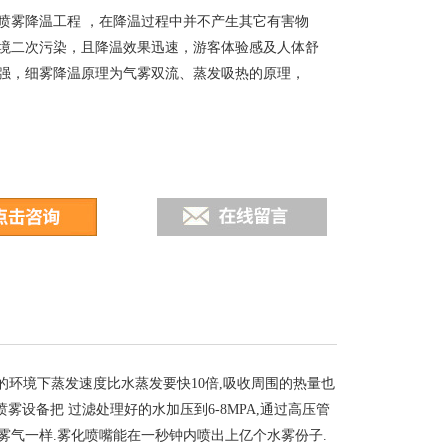
喷雾降温工程 ，在降温过程中并不产生其它有害物
境二次污染，且降温效果迅速，游客体验感及人体舒
强，细雾降温原理为气雾双流、蒸发吸热的原理，
环境下蒸发速度比水蒸发要快10倍,吸收周围的热量也
雾设备把 过滤处理好的水加压到6-8MPA,通过高压管
的雾气一样.雾化喷嘴能在一秒钟内喷出上亿个水雾份子.