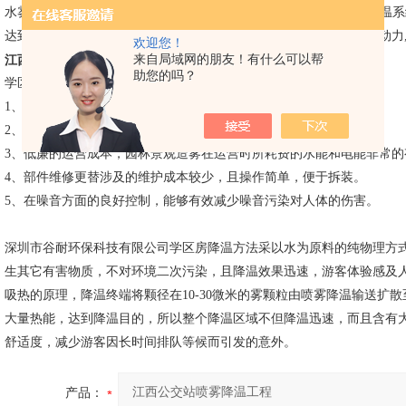
水雾份子还可以把空气中的粉尘除去,能起到净化空气的功能.喷雾降温
达到人体舒适的温度值60-70%.员工在舒适的环境中工作更能增强劳动力
欢迎您！
来自局域网的朋友！有什么可以帮
江西公交站喷雾降温工程
助您的吗？
学区房降温的特点
1、园林景观造雾设备选材精良，采用符合现代环保理念的材质。
2、设备使用寿命较长，产品的性能价格比高。
3、低廉的运营成本，园林景观造雾在运营时所耗费的水能和电能非常
4、部件维修更替涉及的维护成本较少，且操作简单，便于拆装。
5、在噪音方面的良好控制，能够有效减少噪音污染对人体的伤害。
深圳市
谷耐环保科技
有限公司学区房降温方法采以水为原料的纯物理方
生其它有害物质，不对环境二次污染，且降温效果迅速，游客体验感及
吸热的原理，降温终端将颗径在10-30微米的雾颗粒由喷雾降温输送扩
大量热能，达到降温目的，所以整个降温区域不但降温迅速，而且含有
舒适度，减少游客因长时间排队等候而引发的意外。
产品：