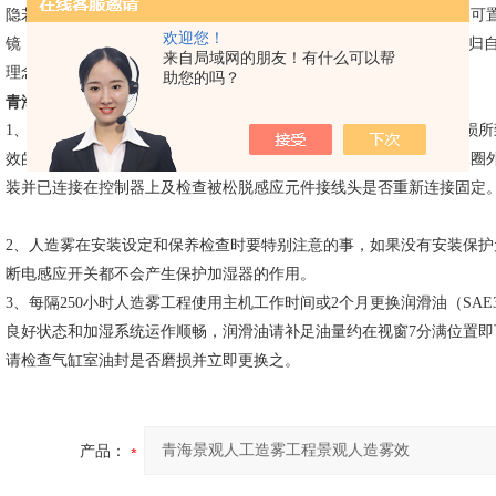
隐若现的神秘，小桥流水、绿树红花、云雾缭绕……，心旷神怡。更可
欢迎您！
镜，美妙绝伦。 阳光映衬，幻化七彩迷人景观。让人真正体验到回归自
来自局域网的朋友！有什么可以帮
理念。
助您的吗？
青海景观人工造雾工程景观人造雾效
1、若发现主机水泵头有滴水现象，可能是水泵头的密封水圈受到磨损
效的冷却，经高压受热膨胀发生磨损，在这种情况下，除更换密封水圈
装并已连接在控制器上及检查被松脱感应元件接线头是否重新连接固定
2、人造雾在安装设定和保养检查时要特别注意的事，如果没有安装保
断电感应开关都不会产生保护加湿器的作用。
3、每隔250小时人造雾工程使用主机工作时间或2个月更换润滑油（SA
良好状态和加湿系统运作顺畅，润滑油请补足油量约在视窗7分满位置
请检查气缸室油封是否磨损并立即更换之。
产品：