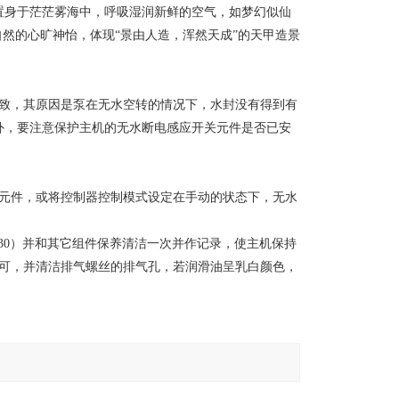
置身于茫茫雾海中，呼吸湿润新鲜的空气，如梦幻似仙
然的心旷神怡，体现“景由人造，浑然天成”的天甲造景
所致，其原因是泵在无水空转的情况下，水封没有得到有
外，要注意保护主机的无水断电感应开关元件是否已安
。
护元件，或将控制器控制模式设定在手动的状态下，无水
E30）并和其它组件保养清洁一次并作记录，使主机保持
即可，并清洁排气螺丝的排气孔，若润滑油呈乳白颜色，