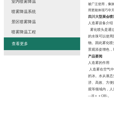
室内喷雾降温
被广泛使用，像
用更能体现巧夺
喷雾降温系统
四川大型展会喷
景区喷雾降温
人造雾设备介绍
雾化喷头是通过
喷雾降温工程
的水珠可以使周
物。因此雾化喷
查看更多
景观添姿增色，
产品要闻
人造雾的作用
人造雾在空气中
的冰。水从液态
济、高效、方便
观等领域内，人
—H＋＋OH-。