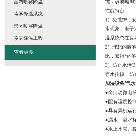
忧，该喷嘴加
室内喷雾降温
性能特点
喷雾降温系统
1）免维护，
景区喷雾降温
水现象。电子
湿系统总在良
喷雾降温工程
2）理想的微
查看更多
比，获得*的雾
3）防止水污
存水排掉，防
加湿设备/气
●全自动微电
●配有湿度控制
●具有风机运
●漏水、溢水
●水上水管、