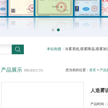
本站热搜：
冷雾系统,喷雾降温,喷雾加
压喷雾降温,人工造雾机,铁皮房降温,
产品展示
您当前的位置：
首页
>
产品
PRODUCTS
人造雾设
产品时间：20