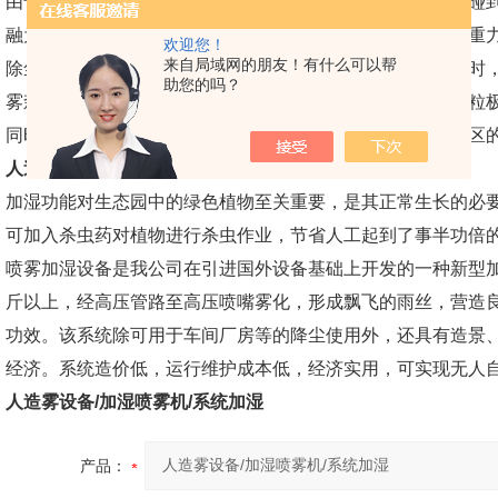
由于雾粒直径非常小，可长期飘逸于空气中，当一颗颗雾粒碰
融为一体。当空气中悬浮的尘埃重量增加到一定程度，它的重
欢迎您！
来自局域网的朋友！有什么可以帮
除尘、净化空气的目的，保证了在人群的大量携尘进出的同时
助您的吗？
雾森系统工作时可喷洒出大量的微小水颗粒，这些微小水颗粒
同时可以快速吸取周围环境的热量，从而有效地控制局部地区
人造雾设备/加湿喷雾机/系统加湿
加湿功能对生态园中的绿色植物至关重要，是其正常生长的必
可加入杀虫药对植物进行杀虫作业，节省人工起到了事半功倍
喷雾加湿设备
是我公司在引进国外设备基础上开发的一种新型加
斤以上，经高压管路至高压喷嘴雾化，形成飘飞的雨丝，营造
功效。该系统除可用于车间厂房等的降尘使用外，还具有造景
经济。系统造价低，运行维护成本低，经济实用，可实现无人
人造雾设备/加湿喷雾机/系统加湿
产品：