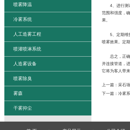
喷雾降温
4、进行测试
范围和强度，
冷雾系统
果。
人工造雾工程
5、定期维护
喷雾效果。定
喷灌喷淋系统
总之，正确的
人造雾设备
并连接管道，
它将为客人带
喷雾除臭
上一篇：
采石
雾森
下一篇：
冷雾
干雾抑尘